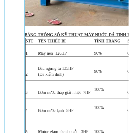
BẢNG THÔNG SỐ KỸ THUẬT MÁY NƯỚC ĐÁ TINH KHI
STT
TÊN THIẾT BỊ
TÌNH TRẠNG
SỐ
1
M
áy nén 126HP
96%
01
B
ầu ngưng tụ 135HP
96%
01
2
(Đã kiểm định)
100%
3
B
ơm nước tháp giải nhiệt 7HP
01 
100%
4
B
ơm nước lạnh 5HP
01 
5
M
otor giảm tốc dao cắt 3HP
100%