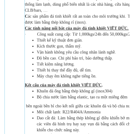
thống làm lạnh, dùng phổ biến nhất là các nhà hàng, cửa hàng th
CLB/bars, …
C
ác sản phẩm đá tinh khiết rất an toàn cho môi trường khi. Tấ
được làm bằng thép không rỉ (inox).
C
ác tính năng nổi bật của máy đá tinh khiết
VIỆT ĐỨC
.
· Công suất cung cấp: Từ 1,000kgs/24h đến 50,000kgs/24h 
Thiết kế kỹ thuật đơn giản.
Kích thước gọn, thẩm mỹ.
Vận hành không yêu cầu công nhân lành nghề.
Độ bền cao. Chi phí bảo trì, bảo dưỡng thấp.
Tiết kiệm năng lương.
Thiết bị thay thế đầy đủ, dễ tìm.
Máy chạy êm không nghe tiếng ồn.
Kết cấu của máy đá tinh khiết
VIỆT ĐỨC
.
Khuôn đá ống bằng thép không gỉ (inox304)
Bộ chia nước làm bằng elastic, tạo ra một miếng đệm
bên ngoài bền bỉ cho kết nối giữa các khuôn đá và bộ chia nướ
Môi chất lạnh: R22/R404A/Ammonia
Dao cắt đá: Làm bằng thép không gỉ điều khiển bở motor
các viên đá hình trụ hay xay vụn đá bằng cách đổi ch
khiển cho chức năng này.