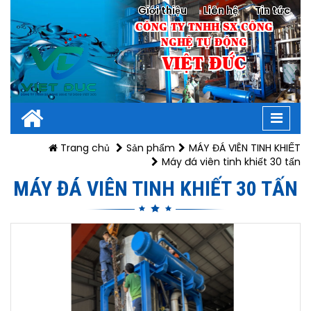
Giới thiệu
Liên hệ
Tin tức
CÔNG TY TNHH SX CÔNG
NGHỆ TỰ ĐỘNG
VIỆT ĐỨC
Toggl
navig
Trang chủ
Sản phẩm
MÁY ĐÁ VIÊN TINH KHIẾT
Máy đá viên tinh khiết 30 tấn
MÁY ĐÁ VIÊN TINH KHIẾT 30 TẤN