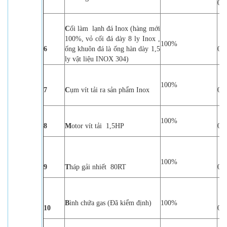
01 
C
ối làm lạnh đá Inox (hàng mới
100%, vỏ cối đá dày 8 ly Inox ,
100%
6
ống khuôn đá là ống hàn dày 1,5
01 
ly vật liệu INOX 304)
100%
7
C
ụm vít tải ra sản phẩm Inox
01 
100%
8
M
otor vít tải 1,5HP
01 
100%
9
T
háp gải nhiết 80RT
01
B
ình chứa gas (Đã kiểm định)
100%
10
01 