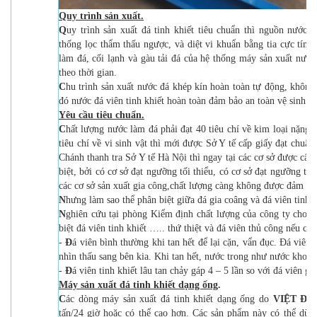
Quy trình sản xuất
.
Q
uy trình sản xuất đá tinh khiết tiêu chuẩn thì nguồn nước
thống lọc thẩm thấu ngược, và diệt vi khuẩn bằng tia cực tím
làm đá, cối lạnh và gàu tải đá của hệ thống máy sản xuất nước 
theo thời gian.
C
hu trình sản xuất nước đá khép kín hoàn toàn tự động, không 
đó nước đá viên tinh khiết hoàn toàn đảm bảo an toàn vệ sinh t
Yêu cầu tiêu chuẩn
.
C
hất lượng nước làm đá phải đạt 40 tiêu chí về kim loại nặng, 
tiêu chí về vi sinh vật thì mới được Sở Y tế cấp giấy đạt chu
Chánh thanh tra Sở Y tế Hà Nội thì ngay tại các cơ sở được cấp
biệt, bởi có cơ sở đạt ngưỡng tối thiểu, có cơ sở đạt ngưỡng tối
các cơ sở sản xuất gia công,chất lượng càng không được đảm bả
N
hưng làm sao thể phân biệt giữa đá gia coâng và đá viên tinh k
N
ghiên cứu tại phòng Kiểm định chất lượng của công ty cho t
biệt đá viên tinh khiết ….. thứ thiệt và đá viên thủ công nếu ch
-
Đ
á viên bình thường khi tan hết để lại cặn, vẩn đục. Đá viên 
nhìn thấu sang bên kia. Khi tan hết, nước trong như nước khoán
-
Đ
á viên tinh khiết lâu tan chảy gáp 4 – 5 lần so với đá viên gi
Máy sản xuất đá tinh khiết dạng ống
.
C
ác dòng máy sản xuất đá tinh khiết dạng ống do
VIỆT ĐỨ
tấn/24 giờ hoặc có thể cao hơn. Các sản phẩm này có thể dùn