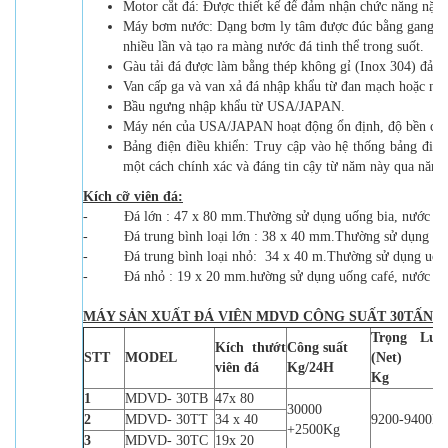
Motor cắt đá: Được thiết kế để đảm nhận chức năng nặng 
Máy bơm nước: Dạng bơm ly tâm được đúc bằng gang, đủ
nhiều lần và tạo ra màng nước đá tinh thể trong suốt.
Gàu tải đá được làm bằng thép không gỉ (Inox 304) đảm 
Van cấp ga và van xả đá nhập khẩu từ đan mạch hoặc nhật
Bầu ngưng nhập khẩu từ USA/JAPAN.
Máy nén của USA/JAPAN hoạt động ổn định, độ bền cao,
Bảng điện điều khiển: Truy cập vào hệ thống bảng điện
một cách chính xác và đáng tin cậy từ năm này qua năm 
Kích cỡ viên đá:
- Đá lớn : 47 x 80 mm.Thường sử dụng uống bia, nước n
- Đá trung bình loại lớn : 38 x 40 mm.Thường sử dụng uốn
- Đá trung bình loại nhỏ: 34 x 40 m.Thường sử dụng uống
- Đá nhỏ : 19 x 20 mm.hường sử dụng uống café, nước trái
MÁY SẢN XUẤT ĐÁ VIÊN MDVD CÔNG SUẤT 30TẤN/2
Trọng Lượ
Kích thướt
Công suất
STT
MODEL
(Net)
viên đá
Kg/24H
Kg
1
MDVD- 30TB
47x 80
30000
2
MDVD- 30TT
34 x 40
9200-9400K
+2500Kg
3
MDVD- 30TC
19x 20