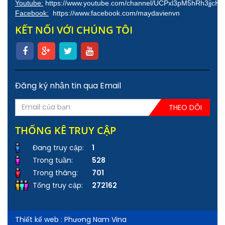
Youtube:
https://www.youtube.com/channel/UCPxl3pM5hRh3jjcH
Facebook:
https://www.facebook.com/maydavienvn
KẾT NỐI VỚI CHÚNG TÔI
Đăng ký nhận tin qua Email
THEO DÕI
THỐNG KÊ TRUY CẬP
Đang truy cập:
1
Trong tuần:
528
Trong tháng:
701
Tổng truy cập:
272162
Thiết kế web
:
Phương Nam Vina