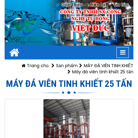
Giới thiệu
Liên hệ
Tin tức
CÔNG TY TNHH SX CÔNG
NGHỆ TỰ ĐỘNG
VIỆT ĐỨC
Toggl
navig
Trang chủ
Sản phẩm
MÁY ĐÁ VIÊN TINH KHIẾT
Máy đá viên tinh khiết 25 tấn
MÁY ĐÁ VIÊN TINH KHIẾT 25 TẤN