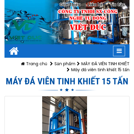
Giới thiệu
Liên hệ
Tin tức
CÔNG TY TNHH SX CÔNG
NGHỆ TỰ ĐỘNG
VIỆT ĐỨC
Toggl
navig
Trang chủ
Sản phẩm
MÁY ĐÁ VIÊN TINH KHIẾT
Máy đá viên tinh khiết 15 tấn
MÁY ĐÁ VIÊN TINH KHIẾT 15 TẤN