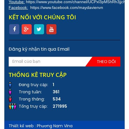
Youtube:
https://www.youtube.com/channel/UCPxl3pM5hRh3jjcH
Facebook:
https://www.facebook.com/maydavienvn
KẾT NỐI VỚI CHÚNG TÔI
Đăng ký nhận tin qua Email
THEO DÕI
THỐNG KÊ TRUY CẬP
Đang truy cập:
1
Trong tuần:
361
Trong tháng:
534
Tổng truy cập:
271995
Thiết kế web
:
Phương Nam Vina