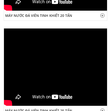
MÁY NƯỚC ĐÁ VIÊN TINH KHIẾT 20 TẤN
MÁY NƯỚC ĐÁ VIÊN TINH KHIẾT 25 TẤN