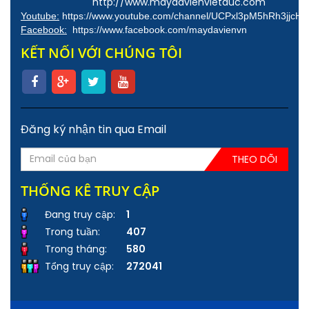
http://www.maydavienvietduc.com
Youtube:
https://www.youtube.com/channel/UCPxl3pM5hRh3jjcH
Facebook:
https://www.facebook.com/maydavienvn
KẾT NỐI VỚI CHÚNG TÔI
Đăng ký nhận tin qua Email
THEO DÕI
THỐNG KÊ TRUY CẬP
Đang truy cập:
1
Trong tuần:
407
Trong tháng:
580
Tổng truy cập:
272041