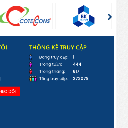
TÔI
THỐNG KÊ TRUY CẬP
Đang truy cập:
1
Trong tuần:
444
Trong tháng:
617
l
Tổng truy cập:
272078
HEO DÕI