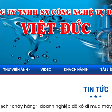
G TY TNHH SX CÔNG NGHỆ TỰ 
VIỆT ĐỨC
THƯ VIỆN ẢNH
VIDEO
KHÁCH HÀNG
TÀI LI
TIN TỨC
sạch “cháy hàng”, doanh nghiệp đổ xô đi mua máy