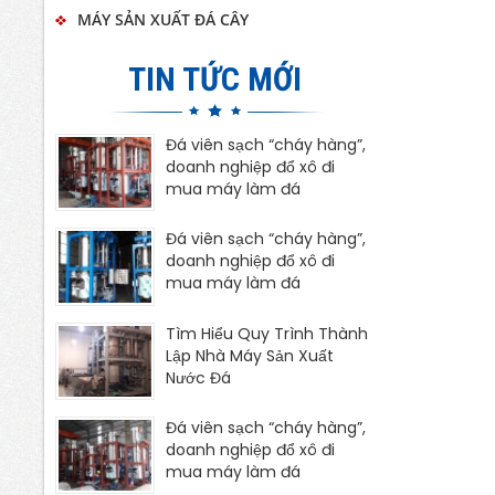
MÁY SẢN XUẤT ĐÁ CÂY
TIN TỨC MỚI
Đá viên sạch “cháy hàng”,
doanh nghiệp đổ xô đi
mua máy làm đá
Đá viên sạch “cháy hàng”,
doanh nghiệp đổ xô đi
mua máy làm đá
Tìm Hiểu Quy Trình Thành
Lập Nhà Máy Sản Xuất
Nước Đá
Đá viên sạch “cháy hàng”,
doanh nghiệp đổ xô đi
mua máy làm đá