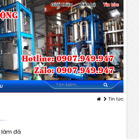
Giới thiệu
Liên hệ
Tin tức
ĐỘNG
Hotline: 0907.949.947
Zalo: 0907.949.947
ỆU
Tin tức
 làm đá