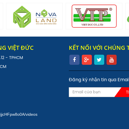
G VIỆT ĐỨC
KẾT NỐI VỚI CHÚNG 
Q.12 - TPHCM
HCM
Đăng ký nhận tin qua Emai
T
jjcHFpw8o0A/videos